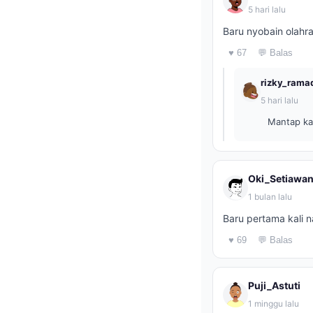
5 hari lalu
Baru nyobain olahra
♥ 67
💬 Balas
rizky_rama
5 hari lalu
Mantap ka
Oki_Setiawa
1 bulan lalu
Baru pertama kali n
♥ 69
💬 Balas
Puji_Astuti
1 minggu lalu