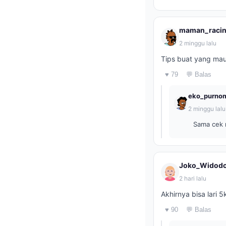
maman_raci
2 minggu lalu
Tips buat yang mau
♥ 79
💬 Balas
eko_purno
2 minggu lalu
Sama cek 
Joko_Widod
2 hari lalu
Akhirnya bisa lari 5
♥ 90
💬 Balas