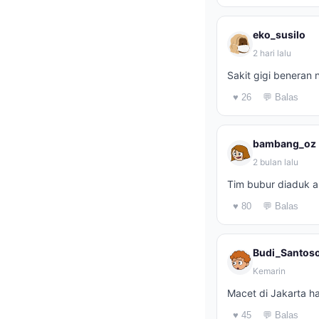
eko_susilo
2 hari lalu
Sakit gigi beneran
♥ 26
💬 Balas
bambang_oz
2 bulan lalu
Tim bubur diaduk a
♥ 80
💬 Balas
Budi_Santos
Kemarin
Macet di Jakarta ha
♥ 45
💬 Balas