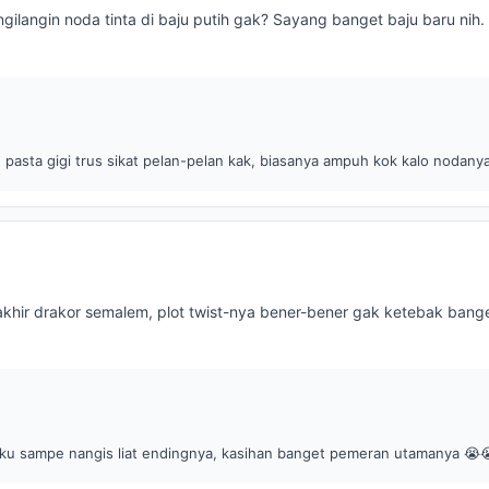
gilangin noda tinta di baju putih gak? Sayang banget baju baru nih.
pasta gigi trus sikat pelan-pelan kak, biasanya ampuh kok kalo nodany
rakhir drakor semalem, plot twist-nya bener-bener gak ketebak bange
 Aku sampe nangis liat endingnya, kasihan banget pemeran utamanya 😭