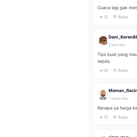
Cuaca lagi gak men
♥ 32
💬 Balas
Dani_Keren8
5 hari lalu
Tips buat yang mau
sejuta.
♥ 64
💬 Balas
Maman_Raci
1 bulan lalu
Kenapa ya harga ben
♥ 70
💬 Balas