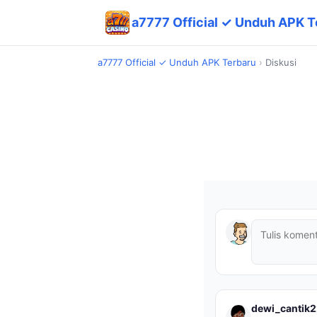
a7777 Official ✓ Unduh APK T
a7777 Official ✓ Unduh APK Terbaru
›
Diskusi
dewi_cantik