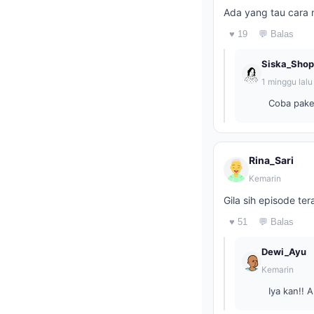
Ada yang tau cara n
♥ 19
💬 Balas
Siska_Shop
1 minggu lalu
Coba pake 
Rina_Sari
Kemarin
Gila sih episode te
♥ 51
💬 Balas
Dewi_Ayu
Kemarin
Iya kan!!