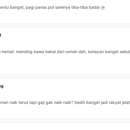
entu banget, pagi panas pol sorenya tiba-tiba badai ⛈️
8
 hemat: mending bawa bekal dari rumah deh, lumayan banget sebu
ng
sin naik terus tapi gaji gak naik-naik? Sedih banget jadi rakyat jelat