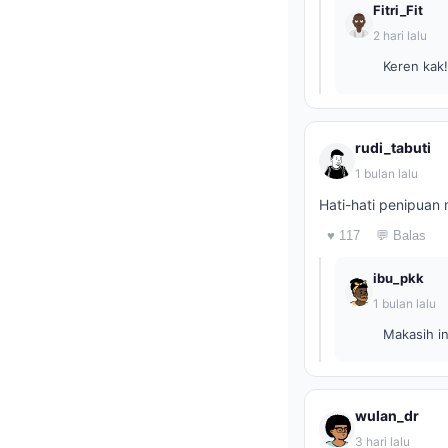
Fitri_Fit
2 hari lalu
Keren kak!
rudi_tabuti
1 bulan lalu
Hati-hati penipuan 
♥ 117
💬 Balas
ibu_pkk
1 bulan lalu
Makasih in
wulan_dr
3 hari lalu