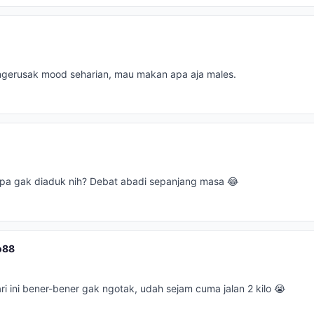
 ngerusak mood seharian, mau makan apa aja males.
pa gak diaduk nih? Debat abadi sepanjang masa 😂
o88
ri ini bener-bener gak ngotak, udah sejam cuma jalan 2 kilo 😭