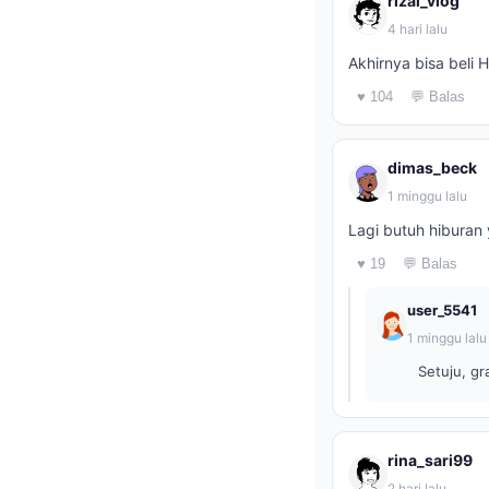
rizal_vlog
4 hari lalu
Akhirnya bisa beli 
♥ 104
💬 Balas
dimas_beck
1 minggu lalu
Lagi butuh hiburan 
♥ 19
💬 Balas
user_5541
1 minggu lalu
Setuju, gr
rina_sari99
2 hari lalu