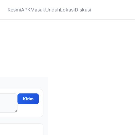
Resmi
APK
Masuk
Unduh
Lokasi
Diskusi
Kirim