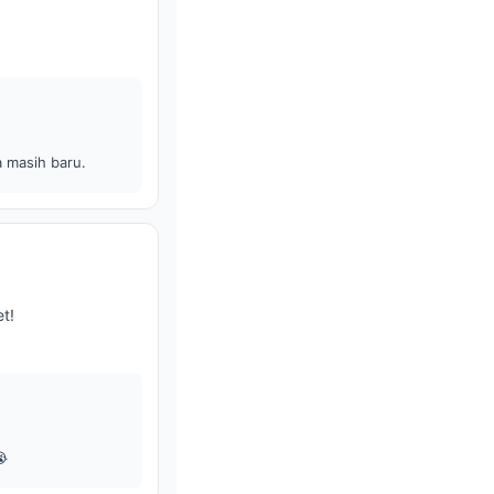
a masih baru.
t!
😭