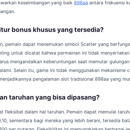
awarkan keseimbangan yang baik
898aa
antara frekuensi 
nangan.
itur bonus khusus yang tersedia?
n, pemain dapat menemukan simbol Scatter yang berfungs
nting untuk dicatat bahwa permainan ini tidak menyertakan 
arus mengandalkan keberuntungan saat memutar gulungan
 alami. Selain itu, game ini tidak menggunakan mekanisme c
 menjadikannya pengalaman slot tradisional 898aa yang mur
an taruhan yang bisa dipasang?
t fleksibel dalam hal taruhan. Pemain dapat memulai taruh
10, sementara bagi mereka yang lebih berani, tersedia bat
0 per putaran. Fleksibilitas ini memungkinkan berbagai je