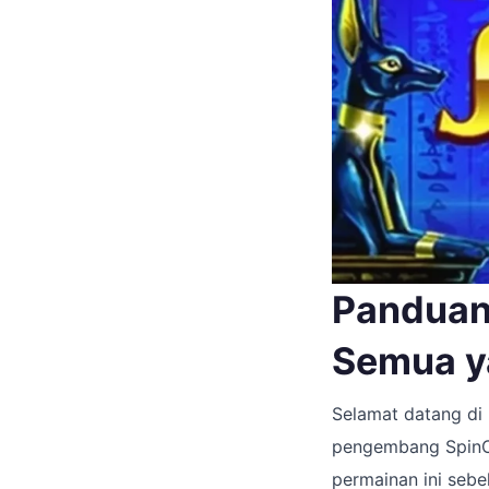
Panduan 
Semua y
Selamat datang di
pengembang SpinOr
permainan ini seb