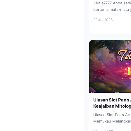
Jika a7777 Anda sed
bertema mata-mata 
Agent Destiny mungki
22 Jul 2026
Ulasan Slot Pan’s
Keajaiban Mitolog
Ulasan Slot Pan’s Ar
Memukau Melangkah 
mistis yang mempeso