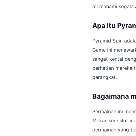
memahami segala as
Apa itu Pyra
Pyramid Spin adala
Game ini menawark
sangat kental den
perhatian mereka t
perangkat.
Bagaimana me
Permainan ini meng
Mekanisme slot ini
permainan yang tid