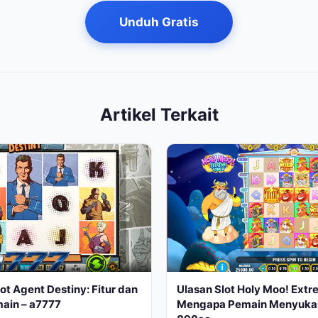
Unduh Gratis
Artikel Terkait
t Agent Destiny: Fitur dan
Ulasan Slot Holy Moo! Ext
ain – a7777
Mengapa Pemain Menyukai 