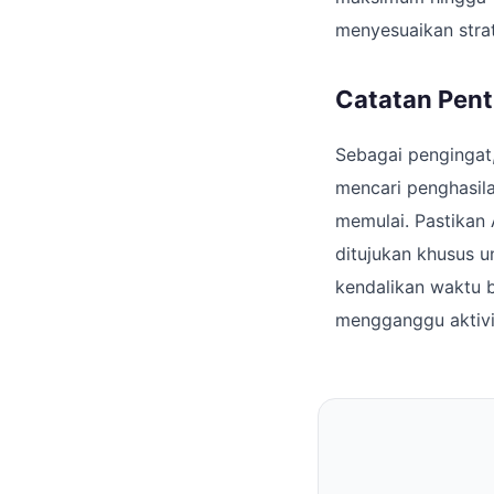
menyesuaikan strat
Catatan Pen
Sebagai pengingat
mencari penghasil
memulai. Pastikan 
ditujukan khusus u
kendalikan waktu 
mengganggu aktivit