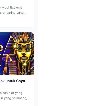
y Moo! Extreme
slot daring yang
 dengan...
ok untuk Gaya
ainan slot yang
in yang seimbang,
kin bisa menjadi