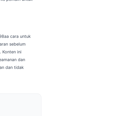
98aa cara untuk
garan sebelum
 Konten ini
 keamanan dan
an dan tidak