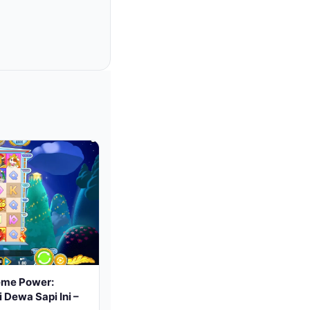
reme Power:
Dewa Sapi Ini –