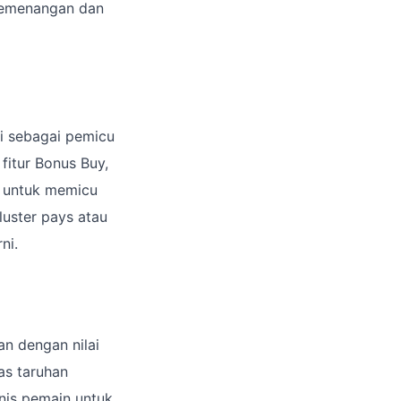
kemenangan dan
i sebagai pemicu
fitur Bonus Buy,
 untuk memicu
luster pays atau
ni.
an dengan nilai
as taruhan
nis pemain untuk