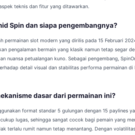
pek teknis dan fitur yang ditawarkan.
mid Spin dan siapa pengembangnya?
h permainan slot modern yang dirilis pada 15 Februari 202
an pengalaman bermain yang klasik namun tetap segar d
gan nuansa petualangan kuno. Sebagai pengembang, SpinOr
erhadap detail visual dan stabilitas performa permainan di
kanisme dasar dari permainan ini?
gunakan format standar 5 gulungan dengan 15 paylines yan
 cukup lugas, sehingga sangat cocok bagi pemain yang men
ak terlalu rumit namun tetap menantang. Dengan volatilit