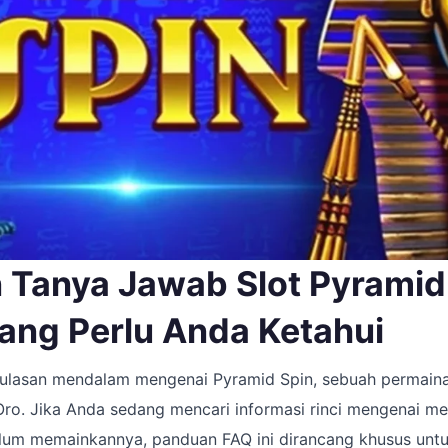
Tanya Jawab Slot Pyramid
ang Perlu Anda Ketahui
 ulasan mendalam mengenai Pyramid Spin, sebuah permainan
o. Jika Anda sedang mencari informasi rinci mengenai m
elum memainkannya, panduan FAQ ini dirancang khusus un