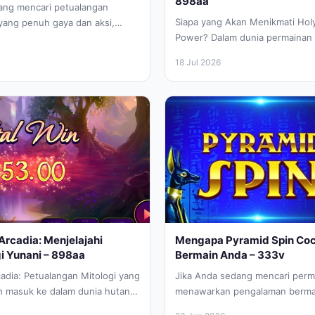
898aa
ang mencari petualangan
Siapa yang Akan Menikmati Hol
yang penuh gaya dan aksi,
Power? Dalam dunia permainan 
n adalah pilihan yang tepat....
sering kali terasa sangat serius
18 Jul 2026
 Arcadia: Menjelajahi
Mengapa Pyramid Spin Coc
i Yunani – 898aa
Bermain Anda – 333v
cadia: Petualangan Mitologi yang
Jika Anda sedang mencari perm
masuk ke dalam dunia hutan
menawarkan pengalaman berma
na dengan Pan’s Arcadia,...
Pyramid Spin dari SpinOro mung